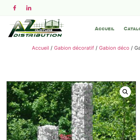
Accueil
Catal
Accueil
/
Gabion décoratif
/
Gabion déco
/ G