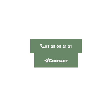
A Bettancourt-La-
Ferrée depuis 2012
03 25 05 21 21
Contact