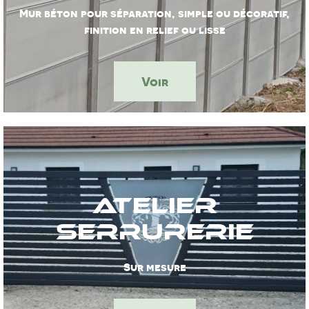
Mur béton pour séparation, simple ou décoratif,
finition en relief ou lisse
Voir
Atelier
Serrurerie
Sur mesure