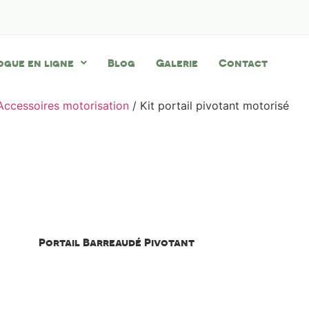
ogue en ligne
Blog
Galerie
Contact
Accessoires motorisation
/ Kit portail pivotant motorisé
Kit portail p
motoris
Portail Barreaudé Pivotant